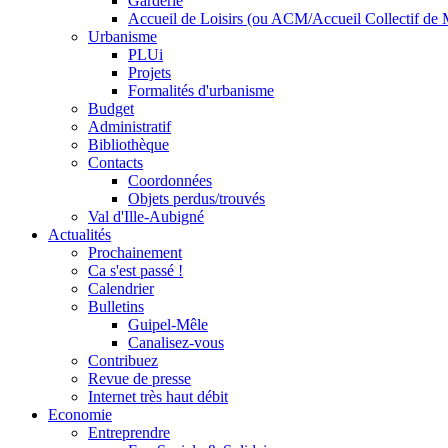
Garderie
Accueil de Loisirs (ou ACM/Accueil Collectif de 
Urbanisme
PLUi
Projets
Formalités d'urbanisme
Budget
Administratif
Bibliothèque
Contacts
Coordonnées
Objets perdus/trouvés
Val d'Ille-Aubigné
Actualités
Prochainement
Ca s'est passé !
Calendrier
Bulletins
Guipel-Mêle
Canalisez-vous
Contribuez
Revue de presse
Internet très haut débit
Economie
Entreprendre