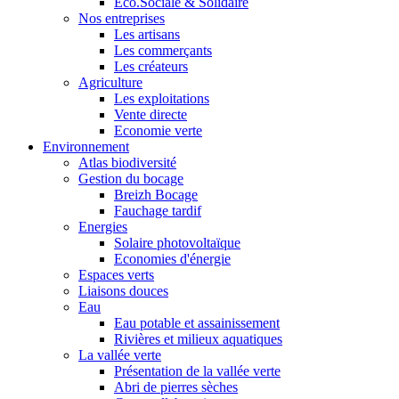
Eco.Sociale & Solidaire
Nos entreprises
Les artisans
Les commerçants
Les créateurs
Agriculture
Les exploitations
Vente directe
Economie verte
Environnement
Atlas biodiversité
Gestion du bocage
Breizh Bocage
Fauchage tardif
Energies
Solaire photovoltaïque
Economies d'énergie
Espaces verts
Liaisons douces
Eau
Eau potable et assainissement
Rivières et milieux aquatiques
La vallée verte
Présentation de la vallée verte
Abri de pierres sèches