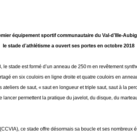
emier équipement sportif communautaire du Val-d’Ille-Aubig
le stade d’athlétisme a ouvert ses portes
en octobre 2018
8, le stade est formé d’un anneau de 250 m en revêtement synthé
rtagé en six couloirs en ligne droite et quatre couloirs en anneau
s ateliers de saut, « saut en longueur et triple saut, saut à la per
de lancer permettent la pratique du javelot, du disque, du marteau
CVIA), ce stade offre désormais sa boucle et ses nombreux équ