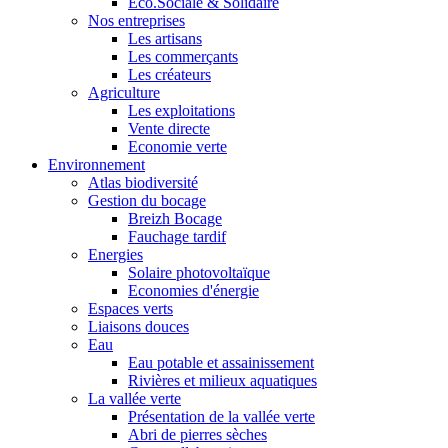
Eco.Sociale & Solidaire
Nos entreprises
Les artisans
Les commerçants
Les créateurs
Agriculture
Les exploitations
Vente directe
Economie verte
Environnement
Atlas biodiversité
Gestion du bocage
Breizh Bocage
Fauchage tardif
Energies
Solaire photovoltaïque
Economies d'énergie
Espaces verts
Liaisons douces
Eau
Eau potable et assainissement
Rivières et milieux aquatiques
La vallée verte
Présentation de la vallée verte
Abri de pierres sèches