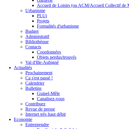
Garderie
Accueil de Loisirs (ou ACM/Accueil Collectif de 
Urbanisme
PLUi
Projets
Formalités d'urbanisme
Budget
Administratif
Bibliothèque
Contacts
Coordonnées
Objets perdus/trouvés
Val d'Ille-Aubigné
Actualités
Prochainement
Ca s'est passé !
Calendrier
Bulletins
Guipel-Mêle
Canalisez-vous
Contribuez
Revue de presse
Internet très haut débit
Economie
Entreprendre