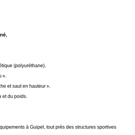
né,
tique (polyuréthane).
 ».
che et saut en hauteur ».
 et du poids.
ipements à Guipel, tout près des structures sportives