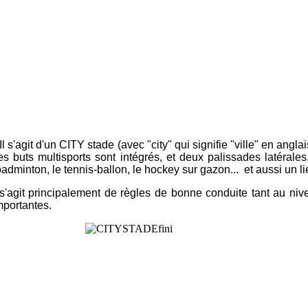
l s'agit d'un CITY stade (avec "city" qui signifie "ville" en angl
 buts multisports sont intégrés, et deux palissades latérales.D
le badminton, le tennis-ballon, le hockey sur gazon... et aussi un l
l s'agit principalement de règles de bonne conduite tant au niv
mportantes.