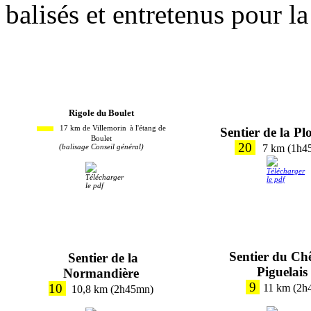
balisés et entretenus pour l
Rigole du Boulet
17 km de Villemorin
à l'étang de
Sentier de la Pl
Boulet
20
(balisage Conseil général)
7 km (1h4
Sentier du Ch
Sentier de la
Piguelais
Normandière
9
10
11 km (2h
10,8 km (2h45mn)