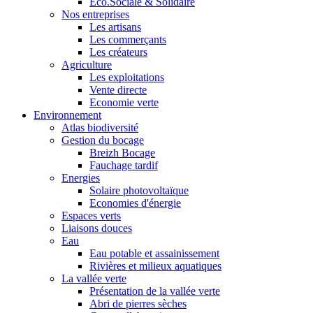
Eco.Sociale & Solidaire
Nos entreprises
Les artisans
Les commerçants
Les créateurs
Agriculture
Les exploitations
Vente directe
Economie verte
Environnement
Atlas biodiversité
Gestion du bocage
Breizh Bocage
Fauchage tardif
Energies
Solaire photovoltaïque
Economies d'énergie
Espaces verts
Liaisons douces
Eau
Eau potable et assainissement
Rivières et milieux aquatiques
La vallée verte
Présentation de la vallée verte
Abri de pierres sèches