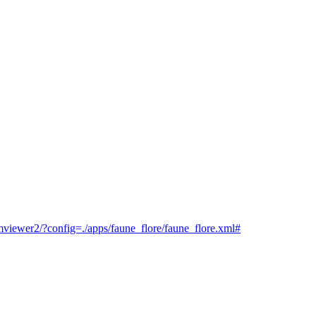
r/mviewer2/?config=./apps/faune_flore/faune_flore.xml#