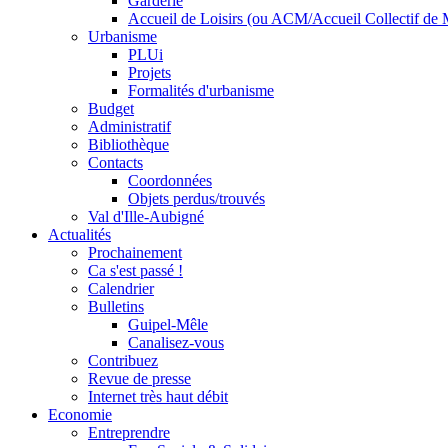
Garderie
Accueil de Loisirs (ou ACM/Accueil Collectif de 
Urbanisme
PLUi
Projets
Formalités d'urbanisme
Budget
Administratif
Bibliothèque
Contacts
Coordonnées
Objets perdus/trouvés
Val d'Ille-Aubigné
Actualités
Prochainement
Ca s'est passé !
Calendrier
Bulletins
Guipel-Mêle
Canalisez-vous
Contribuez
Revue de presse
Internet très haut débit
Economie
Entreprendre