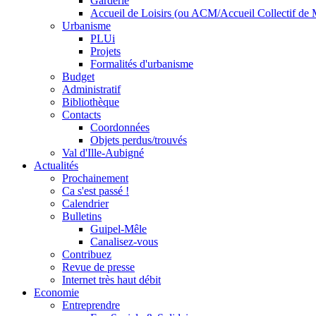
Garderie
Accueil de Loisirs (ou ACM/Accueil Collectif de 
Urbanisme
PLUi
Projets
Formalités d'urbanisme
Budget
Administratif
Bibliothèque
Contacts
Coordonnées
Objets perdus/trouvés
Val d'Ille-Aubigné
Actualités
Prochainement
Ca s'est passé !
Calendrier
Bulletins
Guipel-Mêle
Canalisez-vous
Contribuez
Revue de presse
Internet très haut débit
Economie
Entreprendre