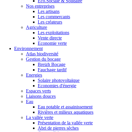
Eco.Sociale & Solidaire
Nos entreprises
Les artisans
Les commerçants
Les créateurs
Agriculture
Les exploitations
Vente directe
Economie verte
Environnement
Atlas biodiversité
Gestion du bocage
Breizh Bocage
Fauchage tardif
Energies
Solaire photovoltaïque
Economies d'énergie
Espaces verts
Liaisons douces
Eau
Eau potable et assainissement
Rivières et milieux aquatiques
La vallée verte
Présentation de la vallée verte
Abri de pierres sèches