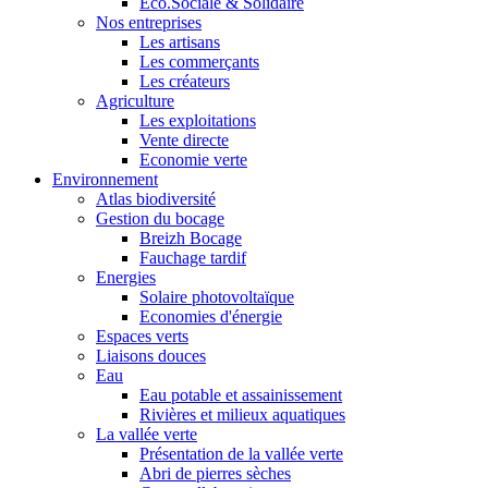
Eco.Sociale & Solidaire
Nos entreprises
Les artisans
Les commerçants
Les créateurs
Agriculture
Les exploitations
Vente directe
Economie verte
Environnement
Atlas biodiversité
Gestion du bocage
Breizh Bocage
Fauchage tardif
Energies
Solaire photovoltaïque
Economies d'énergie
Espaces verts
Liaisons douces
Eau
Eau potable et assainissement
Rivières et milieux aquatiques
La vallée verte
Présentation de la vallée verte
Abri de pierres sèches