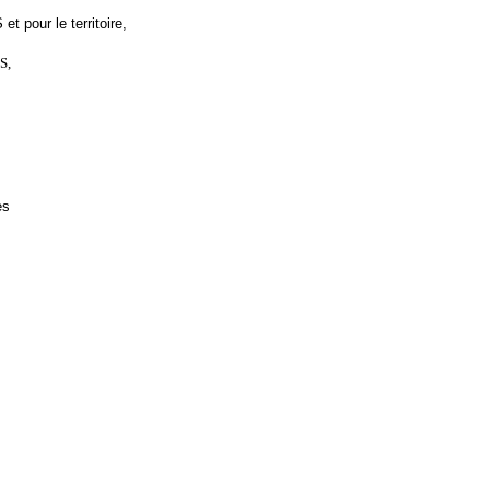
t pour le territoire,
S,
es