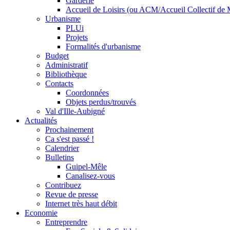
Garderie
Accueil de Loisirs (ou ACM/Accueil Collectif de 
Urbanisme
PLUi
Projets
Formalités d'urbanisme
Budget
Administratif
Bibliothèque
Contacts
Coordonnées
Objets perdus/trouvés
Val d'Ille-Aubigné
Actualités
Prochainement
Ca s'est passé !
Calendrier
Bulletins
Guipel-Mêle
Canalisez-vous
Contribuez
Revue de presse
Internet très haut débit
Economie
Entreprendre