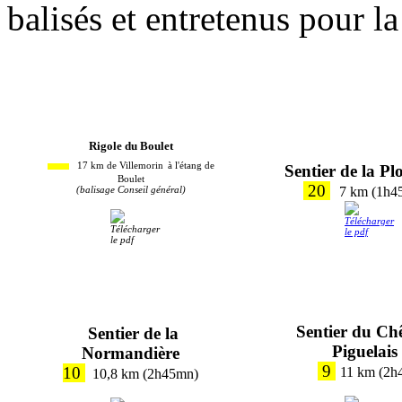
balisés et entretenus pour l
Rigole du Boulet
17 km de Villemorin
à l'étang de
Sentier de la Pl
Boulet
20
(balisage Conseil général)
7 km (1h4
Sentier du Ch
Sentier de la
Piguelais
Normandière
9
10
11 km (2h
10,8 km (2h45mn)