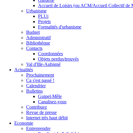
Garderie
Accueil de Loisirs (ou ACM/Accueil Collectif de 
Urbanisme
PLUi
Projets
Formalités d'urbanisme
Budget
Administratif
Bibliothèque
Contacts
Coordonnées
Objets perdus/trouvés
Val d'Ille-Aubigné
Actualités
Prochainement
Ca s'est passé !
Calendrier
Bulletins
Guipel-Mêle
Canalisez-vous
Contribuez
Revue de presse
Internet très haut débit
Economie
Entreprendre