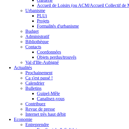
Garderie
Accueil de Loisirs (ou ACM/Accueil Collectif de 
Urbanisme
PLUi
Projets
Formalités d'urbanisme
Budget
Administratif
Bibliothèque
Contacts
Coordonnées
Objets perdus/trouvés
Val d'Ille-Aubigné
Actualités
Prochainement
Ca s'est passé !
Calendrier
Bulletins
Guipel-Mêle
Canalisez-vous
Contribuez
Revue de presse
Internet très haut débit
Economie
Entreprendre