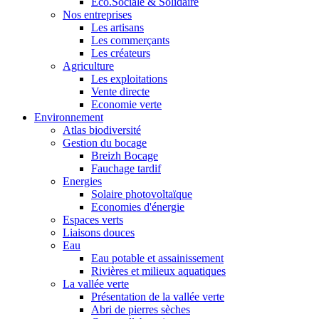
Eco.Sociale & Solidaire
Nos entreprises
Les artisans
Les commerçants
Les créateurs
Agriculture
Les exploitations
Vente directe
Economie verte
Environnement
Atlas biodiversité
Gestion du bocage
Breizh Bocage
Fauchage tardif
Energies
Solaire photovoltaïque
Economies d'énergie
Espaces verts
Liaisons douces
Eau
Eau potable et assainissement
Rivières et milieux aquatiques
La vallée verte
Présentation de la vallée verte
Abri de pierres sèches