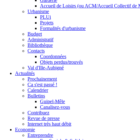
Garderie
Accueil de Loisirs (ou ACM/Accueil Collectif de 
Urbanisme
PLUi
Projets
Formalités d'urbanisme
Budget
Administratif
Bibliothèque
Contacts
Coordonnées
Objets perdus/trouvés
Val d'Ille-Aubigné
Actualités
Prochainement
Ca s'est passé !
Calendrier
Bulletins
Guipel-Mêle
Canalisez-vous
Contribuez
Revue de presse
Internet très haut débit
Economie
Entreprendre