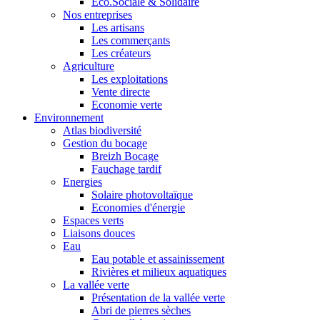
Eco.Sociale & Solidaire
Nos entreprises
Les artisans
Les commerçants
Les créateurs
Agriculture
Les exploitations
Vente directe
Economie verte
Environnement
Atlas biodiversité
Gestion du bocage
Breizh Bocage
Fauchage tardif
Energies
Solaire photovoltaïque
Economies d'énergie
Espaces verts
Liaisons douces
Eau
Eau potable et assainissement
Rivières et milieux aquatiques
La vallée verte
Présentation de la vallée verte
Abri de pierres sèches