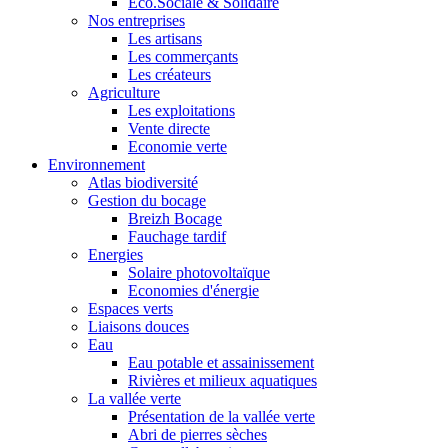
Eco.Sociale & Solidaire
Nos entreprises
Les artisans
Les commerçants
Les créateurs
Agriculture
Les exploitations
Vente directe
Economie verte
Environnement
Atlas biodiversité
Gestion du bocage
Breizh Bocage
Fauchage tardif
Energies
Solaire photovoltaïque
Economies d'énergie
Espaces verts
Liaisons douces
Eau
Eau potable et assainissement
Rivières et milieux aquatiques
La vallée verte
Présentation de la vallée verte
Abri de pierres sèches