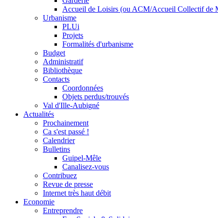
Garderie
Accueil de Loisirs (ou ACM/Accueil Collectif de 
Urbanisme
PLUi
Projets
Formalités d'urbanisme
Budget
Administratif
Bibliothèque
Contacts
Coordonnées
Objets perdus/trouvés
Val d'Ille-Aubigné
Actualités
Prochainement
Ca s'est passé !
Calendrier
Bulletins
Guipel-Mêle
Canalisez-vous
Contribuez
Revue de presse
Internet très haut débit
Economie
Entreprendre