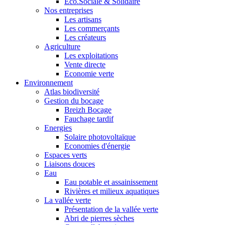
Eco.Sociale & Solidaire
Nos entreprises
Les artisans
Les commerçants
Les créateurs
Agriculture
Les exploitations
Vente directe
Economie verte
Environnement
Atlas biodiversité
Gestion du bocage
Breizh Bocage
Fauchage tardif
Energies
Solaire photovoltaïque
Economies d'énergie
Espaces verts
Liaisons douces
Eau
Eau potable et assainissement
Rivières et milieux aquatiques
La vallée verte
Présentation de la vallée verte
Abri de pierres sèches