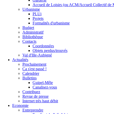
Garderie
Accueil de Loisirs (ou ACM/Accueil Collectif de 
Urbanisme
PLUi
Projets
Formalités d'urbanisme
Budget
Administratif
Bibliothèque
Contacts
Coordonnées
Objets perdus/trouvés
Val d'Ille-Aubigné
Actualités
Prochainement
Ca s'est passé !
Calendrier
Bulletins
Guipel-Mêle
Canalisez-vous
Contribuez
Revue de presse
Internet très haut débit
Economie
Entreprendre