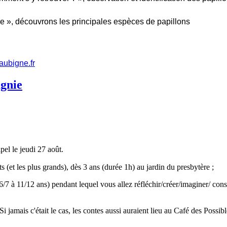
ie », découvrons les principales espèces de papillons
aubigne.fr
gnie
pel le jeudi 27 août.
 (et les plus grands), dès 3 ans (durée 1h) au jardin du presbytère ;
 6/7 à 11/12 ans) pendant lequel vous allez réfléchir/créer/imaginer/ cons
jamais c'était le cas, les contes aussi auraient lieu au Café des Possibl