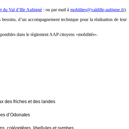
net du Val d’Ille Aubigné
: ou par mail à
mobilites@valdille-aubigne.fr
).
es besoins, d’un accompagnement technique pour la réalisation de leur
disponibles dans le règlement AAP citoyens «
mobilités
»
.
ux des friches et des landes
èces d’Odonates
ns, coléoptères, libellules et syrphes