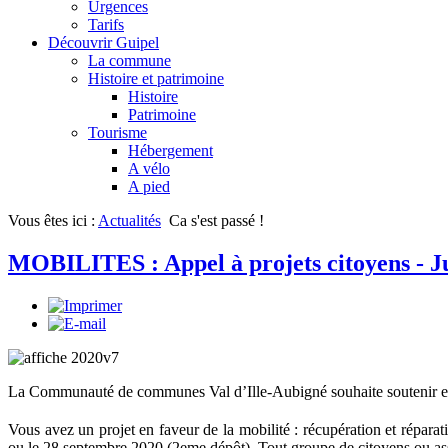
Urgences
Tarifs
Découvrir Guipel
La commune
Histoire et patrimoine
Histoire
Patrimoine
Tourisme
Hébergement
A vélo
A pied
Vous êtes ici :
Actualités
Ca s'est passé !
MOBILITES : Appel à projets citoyens - Ju
La Communauté de communes Val d’Ille-Aubigné souhaite soutenir et enc
Vous avez un projet en faveur de la mobilité : récupération et réparati
ou le 28 septembre 2020 (2eme dépôt). Tout groupe de citoyens ou as