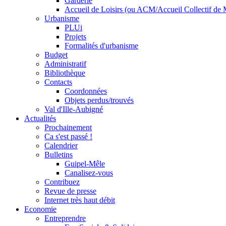
Garderie
Accueil de Loisirs (ou ACM/Accueil Collectif de 
Urbanisme
PLUi
Projets
Formalités d'urbanisme
Budget
Administratif
Bibliothèque
Contacts
Coordonnées
Objets perdus/trouvés
Val d'Ille-Aubigné
Actualités
Prochainement
Ca s'est passé !
Calendrier
Bulletins
Guipel-Mêle
Canalisez-vous
Contribuez
Revue de presse
Internet très haut débit
Economie
Entreprendre