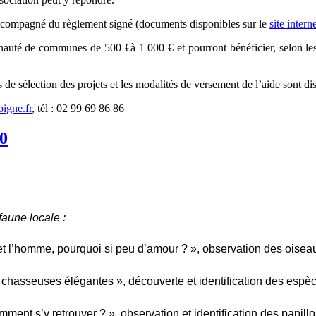
compagné du règlement signé (documents disponibles sur le
site inter
mmunauté de communes de 500
€
à
1 000
€
et pourront bénéficier, selon l
es de sélection des projets et les modalités de versement de l’aide sont 
bigne.fr
, tél : 02 99 69 86 86
20
faune locale :
 et l’homme, pourquoi si peu d’amour ? », observation des oisea
es chasseuses élégantes », découverte et identification des esp
ment s’y retrouver ? », observation et identification des papillo