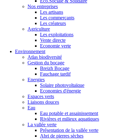
Eco.Sociale & Solidaire
Nos entreprises
Les artisans
Les commerçants
Les créateurs
Agriculture
Les exploitations
Vente directe
Economie verte
Environnement
Atlas biodiversité
Gestion du bocage
Breizh Bocage
Fauchage tardif
Energies
Solaire photovoltaïque
Economies d'énergie
Espaces verts
Liaisons douces
Eau
Eau potable et assainissement
Rivières et milieux aquatiques
La vallée verte
Présentation de la vallée verte
Abri de pierres sèches